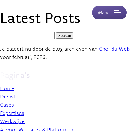
Naar
Home
Latest Posts
hoofdinhoud
Menu
Zoeken
naar:
Je bladert nu door de blog archieven van
Chef du Web
voor februari, 2026.
Pagina's
Home
Diensten
Cases
Expertises
Werkwijze
AI voor Websites & Platformen