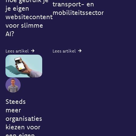
transport- en
je eigen
mobiliteitssector
websitecontent
voor slimme
Beter
vindbaar
AI?
in
een
AI
branche
Lees artikel
Lees artikel
is
die
overal.
altijd
Chatbots,
in
slimme
beweging
zoekfuncties,
is
automatische
De
antwoorden.
wereld
Maar
van
veel
Steeds
transport
organisaties
meer
en
lopen
mobiliteit
organisaties
tegen
draait
dezelfde
kiezen voor
24/7.
vraag
Of
een eigen