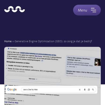
Naar
Home
hoofdinhoud
Menu
Home
»
Generative Engine Optimization (GEO): zo zorg je dat je bedrijf
vindbaar is in AI-zoekresultaten