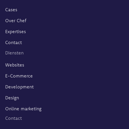
is
het
Cases
de
basis
Over Chef
voor
verschillende
Expertises
doelgroepen:
klanten,
Contact
medewerkers,
studenten,
Diensten
dealers
of
Websites
gebruike...
E-Commerce
Development
Design
Online marketing
Contact