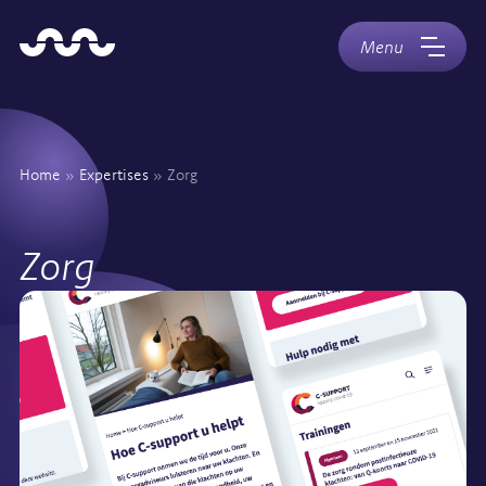
Naar
Home
hoofdinhoud
Menu
Home
»
Expertises
»
Zorg
Zorg